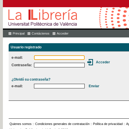
Principal
Contáctenos
Acceder
Usuario registrado
e-mail:
Contraseña:
¿Olvidó su contraseña?
e-mail:
Quienes somos
::
Condiciones generales de contratación
::
Política de privacidad
::
A