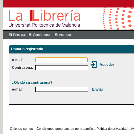
Principal
Contáctenos
Acceder
Usuario registrado
e-mail:
Contraseña:
¿Olvidó su contraseña?
e-mail:
Quienes somos
::
Condiciones generales de contratación
::
Política de privacidad
::
A