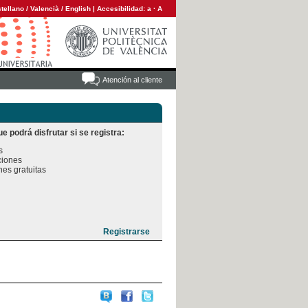
tellano
/
Valencià
/
English
|
Accesibilidad:
a
·
A
Atención al cliente
e podrá disfrutar si se registra:


iones

es gratuitas
