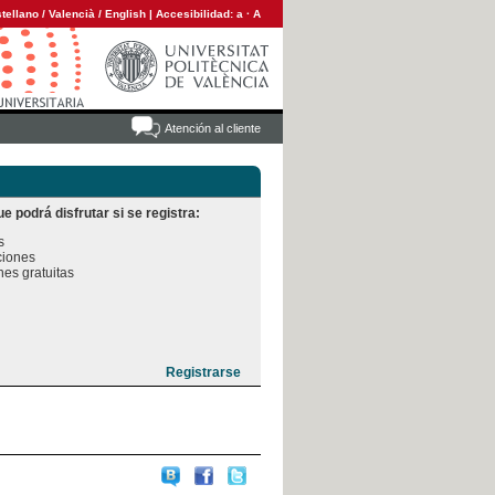
tellano
/
Valencià
/
English
|
Accesibilidad:
a
·
A
Atención al cliente
e podrá disfrutar si se registra:


iones

es gratuitas
