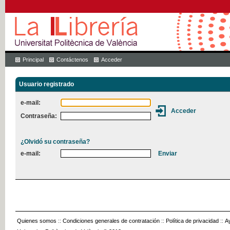
Principal
Contáctenos
Acceder
Usuario registrado
e-mail:
Contraseña:
¿Olvidó su contraseña?
e-mail:
Quienes somos
::
Condiciones generales de contratación
::
Política de privacidad
::
A