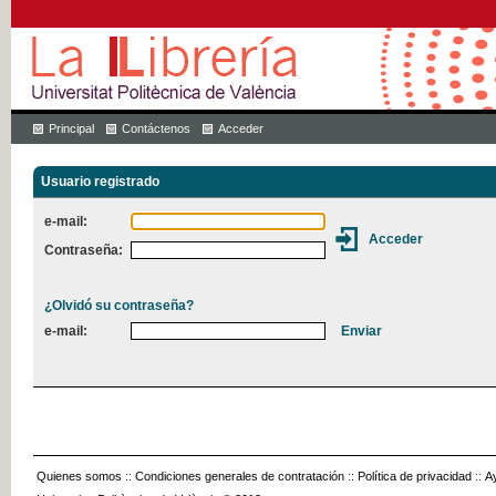
Principal
Contáctenos
Acceder
Usuario registrado
e-mail:
Contraseña:
¿Olvidó su contraseña?
e-mail:
Quienes somos
::
Condiciones generales de contratación
::
Política de privacidad
::
A