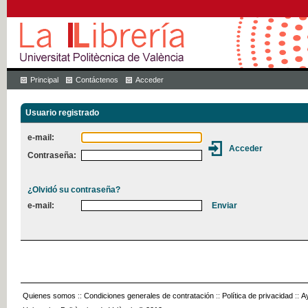
Principal
Contáctenos
Acceder
Usuario registrado
e-mail:
Contraseña:
¿Olvidó su contraseña?
e-mail:
Quienes somos
::
Condiciones generales de contratación
::
Política de privacidad
::
A