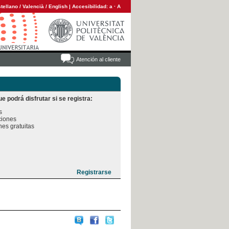
tellano
/
Valencià
/
English
|
Accesibilidad:
a
·
A
Atención al cliente
e podrá disfrutar si se registra:


iones

es gratuitas
