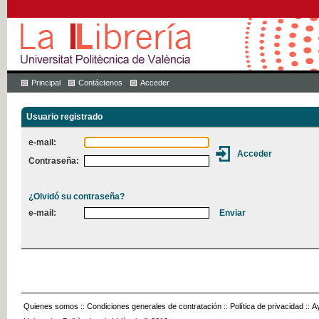
Principal
Contáctenos
Acceder
Usuario registrado
e-mail:
Contraseña:
¿Olvidó su contraseña?
e-mail:
Quienes somos
::
Condiciones generales de contratación
::
Política de privacidad
::
A