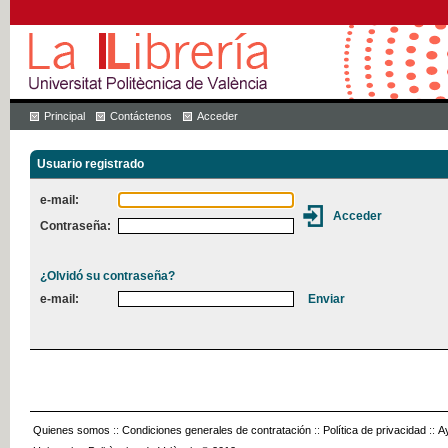
Principal
Contáctenos
Acceder
Usuario registrado
e-mail:
Contraseña:
¿Olvidó su contraseña?
e-mail:
Quienes somos
::
Condiciones generales de contratación
::
Política de privacidad
::
A