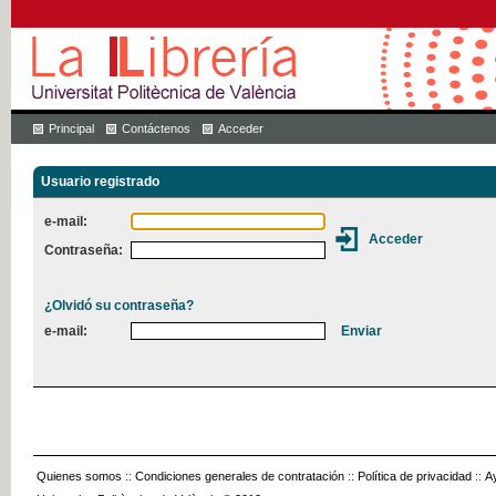
Principal
Contáctenos
Acceder
Usuario registrado
e-mail:
Contraseña:
¿Olvidó su contraseña?
e-mail:
Quienes somos
::
Condiciones generales de contratación
::
Política de privacidad
::
A