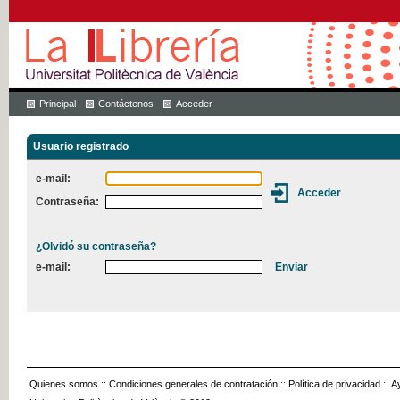
Principal
Contáctenos
Acceder
Usuario registrado
e-mail:
Contraseña:
¿Olvidó su contraseña?
e-mail:
Quienes somos
::
Condiciones generales de contratación
::
Política de privacidad
::
A