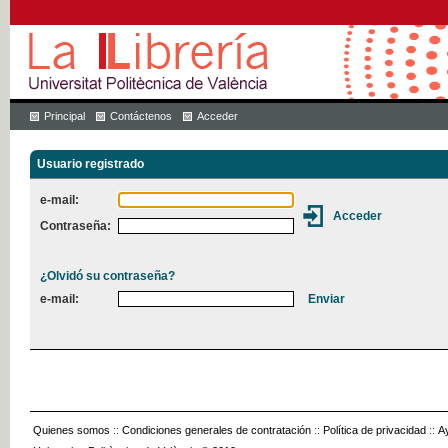
Principal
Contáctenos
Acceder
Usuario registrado
e-mail:
Contraseña:
¿Olvidó su contraseña?
e-mail:
Quienes somos
::
Condiciones generales de contratación
::
Política de privacidad
::
A