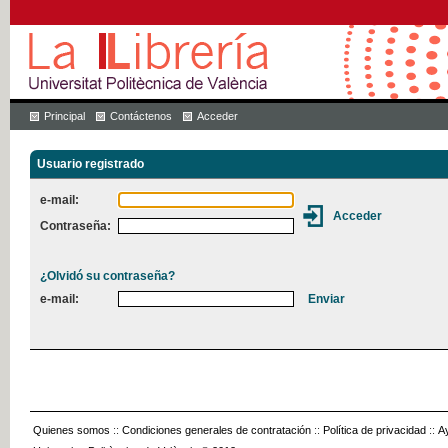
Principal
Contáctenos
Acceder
Usuario registrado
e-mail:
Contraseña:
¿Olvidó su contraseña?
e-mail:
Quienes somos
::
Condiciones generales de contratación
::
Política de privacidad
::
A