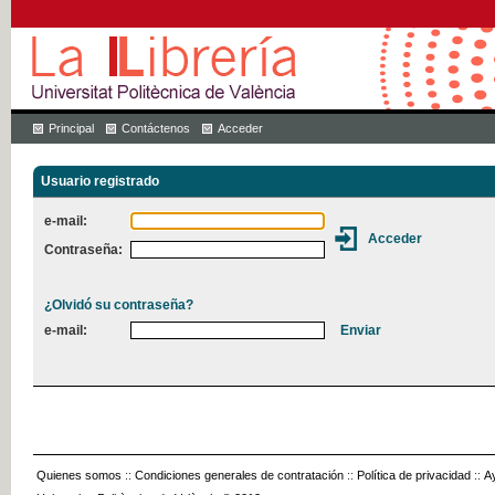
Principal
Contáctenos
Acceder
Usuario registrado
e-mail:
Contraseña:
¿Olvidó su contraseña?
e-mail:
Quienes somos
::
Condiciones generales de contratación
::
Política de privacidad
::
A