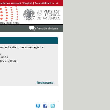
tellano
/
Valencià
/
English
|
Accesibilidad:
a
·
A
Atención al cliente
e podrá disfrutar si se registra:


iones

es gratuitas
