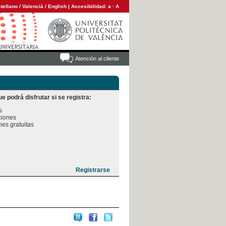
tellano
/
Valencià
/
English
|
Accesibilidad:
a
·
A
Atención al cliente
e podrá disfrutar si se registra:


iones

es gratuitas
