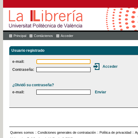
Principal
Contáctenos
Acceder
Usuario registrado
e-mail:
Contraseña:
¿Olvidó su contraseña?
e-mail:
Quienes somos
::
Condiciones generales de contratación
::
Política de privacidad
::
A