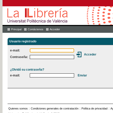
Principal
Contáctenos
Acceder
Usuario registrado
e-mail:
Contraseña:
¿Olvidó su contraseña?
e-mail:
Quienes somos
::
Condiciones generales de contratación
::
Política de privacidad
::
A