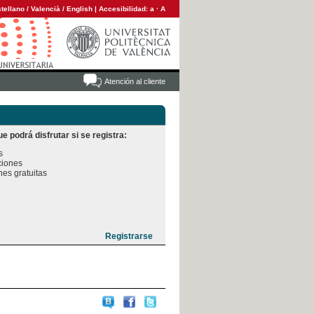
tellano
/
Valencià
/
English
|
Accesibilidad:
a
·
A
Atención al cliente
e podrá disfrutar si se registra:


iones

es gratuitas
