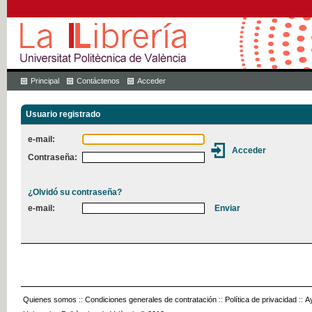
Principal
Contáctenos
Acceder
Usuario registrado
e-mail:
Contraseña:
¿Olvidó su contraseña?
e-mail:
Quienes somos
::
Condiciones generales de contratación
::
Política de privacidad
::
A