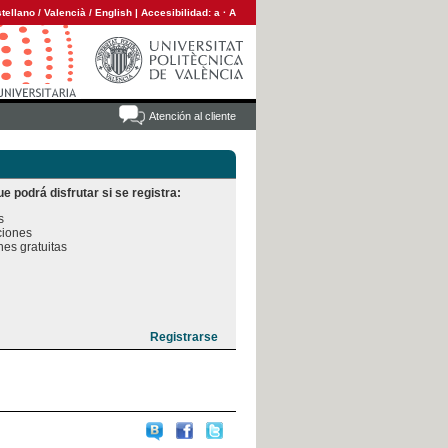
tellano
/
Valencià
/
English
|
Accesibilidad:
a
·
A
Atención al cliente
e podrá disfrutar si se registra:


iones

es gratuitas
