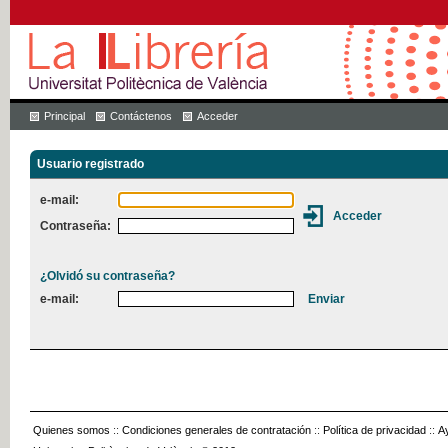
Principal
Contáctenos
Acceder
Usuario registrado
e-mail:
Contraseña:
¿Olvidó su contraseña?
e-mail:
Quienes somos
::
Condiciones generales de contratación
::
Política de privacidad
::
A