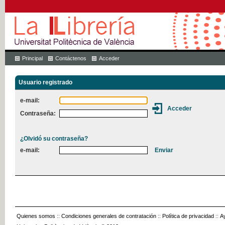
Principal
Contáctenos
Acceder
Usuario registrado
e-mail:
Contraseña:
¿Olvidó su contraseña?
e-mail:
Quienes somos
::
Condiciones generales de contratación
::
Política de privacidad
::
A