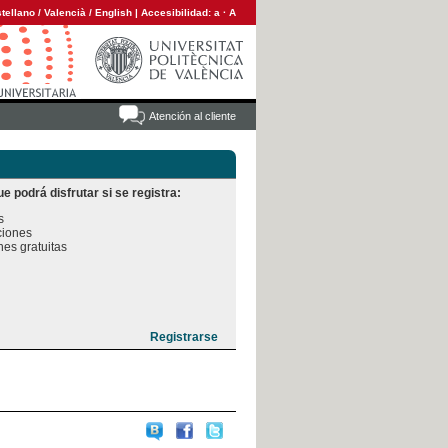
tellano
/
Valencià
/
English
|
Accesibilidad:
a
·
A
Atención al cliente
e podrá disfrutar si se registra:


iones

es gratuitas
