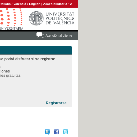
tellano
/
Valencià
/
English
|
Accesibilidad:
a
·
A
Atención al cliente
e podrá disfrutar si se registra:


iones

es gratuitas
