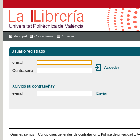
Principal
Contáctenos
Acceder
Usuario registrado
e-mail:
Contraseña:
¿Olvidó su contraseña?
e-mail:
Quienes somos
::
Condiciones generales de contratación
::
Política de privacidad
::
A