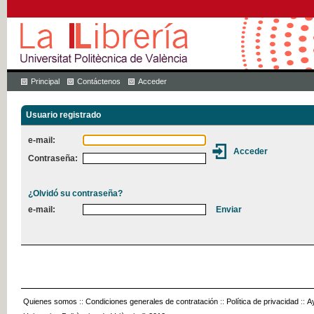
Principal
Contáctenos
Acceder
Usuario registrado
e-mail:
Contraseña:
¿Olvidó su contraseña?
e-mail:
Quienes somos
::
Condiciones generales de contratación
::
Política de privacidad
::
A