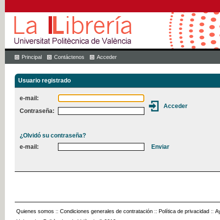
Principal
Contáctenos
Acceder
Usuario registrado
e-mail:
Contraseña:
¿Olvidó su contraseña?
e-mail:
Quienes somos
::
Condiciones generales de contratación
::
Política de privacidad
::
A