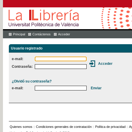
Principal
Contáctenos
Acceder
Usuario registrado
e-mail:
Contraseña:
¿Olvidó su contraseña?
e-mail:
Quienes somos
::
Condiciones generales de contratación
::
Política de privacidad
::
A