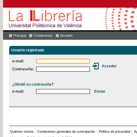
Principal
Contáctenos
Acceder
Usuario registrado
e-mail:
Contraseña:
¿Olvidó su contraseña?
e-mail:
Quienes somos
::
Condiciones generales de contratación
::
Política de privacidad
::
A