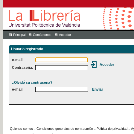
Principal
Contáctenos
Acceder
Usuario registrado
e-mail:
Contraseña:
¿Olvidó su contraseña?
e-mail:
Quienes somos
::
Condiciones generales de contratación
::
Política de privacidad
::
A