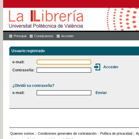
Principal
Contáctenos
Acceder
Usuario registrado
e-mail:
Contraseña:
¿Olvidó su contraseña?
e-mail:
Quienes somos
::
Condiciones generales de contratación
::
Política de privacidad
::
A