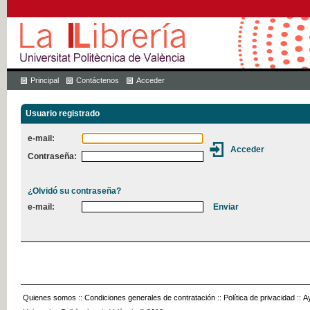
Principal
Contáctenos
Acceder
Usuario registrado
e-mail:
Contraseña:
¿Olvidó su contraseña?
e-mail:
Quienes somos
::
Condiciones generales de contratación
::
Política de privacidad
::
A