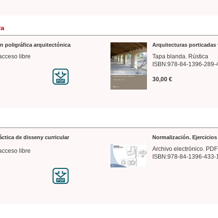
ra
n poligráfica arquitectónica
Arquitecturas porticadas 
acceso libre
Tapa blanda. Rústica
ISBN:978-84-1396-289-
30,00 €
ráctica de disseny curricular
Normalización. Ejercicio
Archivo electrónico. PDF
acceso libre
ISBN:978-84-1396-433-