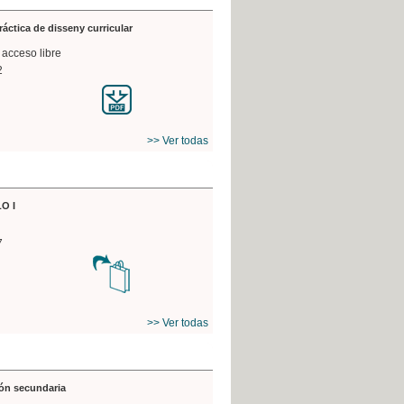
práctica de disseny curricular
 acceso libre
2
>> Ver todas
O I
7
>> Ver todas
ón secundaria