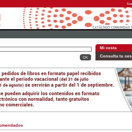
Cas
Mi cesta
Consulta tu ces
omendados