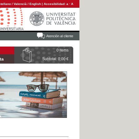
tellano
/
Valencià
/
English
|
Accesibilidad:
a
·
A
Atención al cliente
0 items
ta
Subtotal: 0,00 €