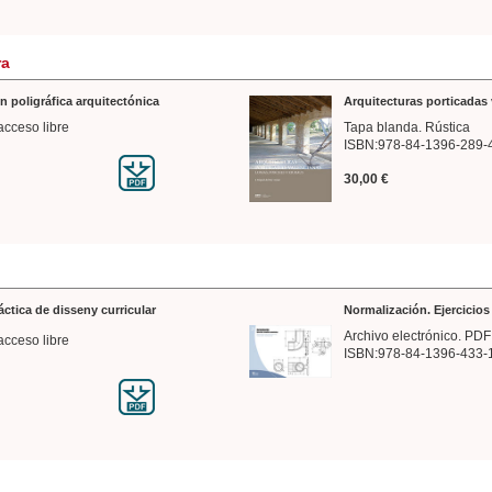
ra
n poligráfica arquitectónica
Arquitecturas porticadas 
acceso libre
Tapa blanda. Rústica
ISBN:978-84-1396-289-
30,00 €
ráctica de disseny curricular
Normalización. Ejercicio
Archivo electrónico. PDF
acceso libre
ISBN:978-84-1396-433-