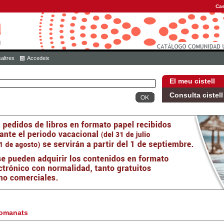
Cas
altres
Accedeix
El meu cistell
Consulta cistell
omanats