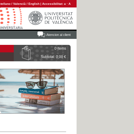
tellano
/
Valencià
/
English
|
Accessibilitat:
a
·
A
Atencion al client
0 items
Subtotal: 0,00 €