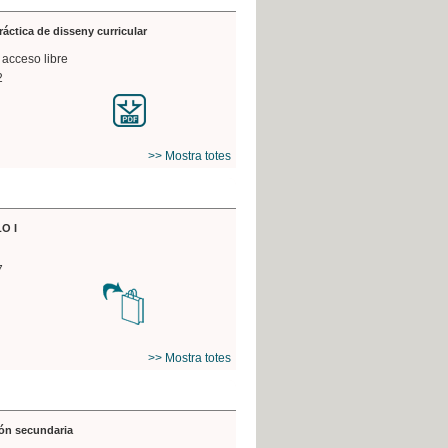
práctica de disseny curricular
 acceso libre
2
>> Mostra totes
O I
7
>> Mostra totes
ón secundaria