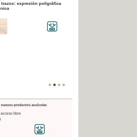
resión poligráfica
de nuevos productos acuícolas
 acceso libre
4