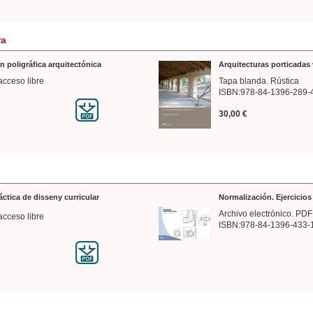
ra
n poligráfica arquitectónica
Arquitecturas porticadas 
acceso libre
Tapa blanda. Rústica
ISBN:978-84-1396-289-
30,00 €
ráctica de disseny curricular
Normalización. Ejercicio
Archivo electrónico. PDF
acceso libre
ISBN:978-84-1396-433-