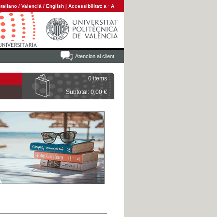
tellano
/
Valencià
/
English
|
Accessibilitat:
a
·
A
Atencion al client
0 items
Subtotal: 0,00 €