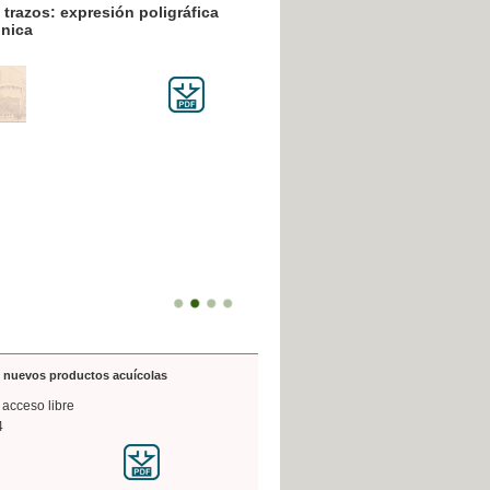
resión poligráfica
de nuevos productos acuícolas
 acceso libre
4