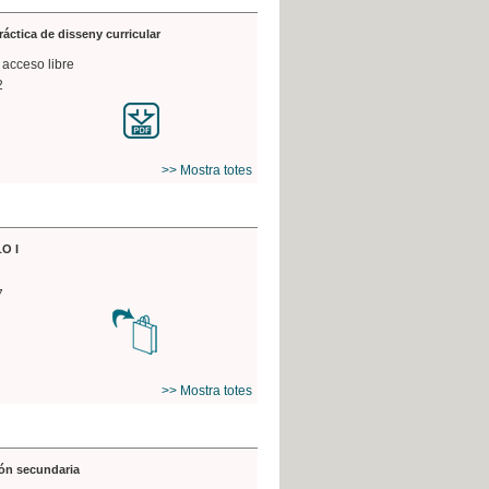
práctica de disseny curricular
 acceso libre
2
>> Mostra totes
O I
7
>> Mostra totes
ón secundaria