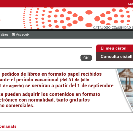
Cas
altres
Accedeix
El meu cistell
Consulta cistell
omanats