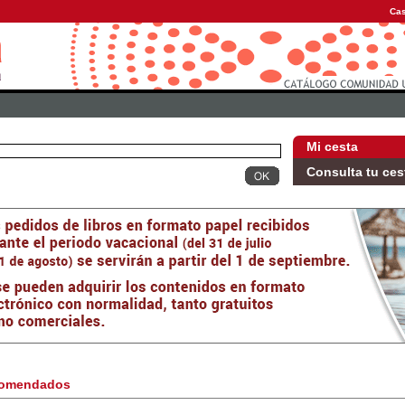
Cas
Mi cesta
Consulta tu ces
omendados