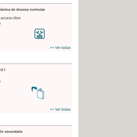
práctica de disseny curricular
 acceso libre
2
>> Ver todas
O I
7
>> Ver todas
ón secundaria