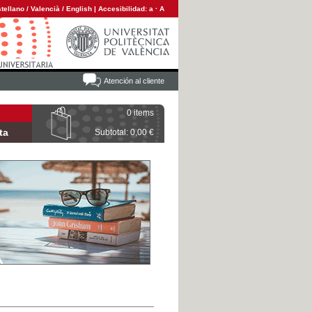
tellano
/
Valencià
/
English
|
Accesibilidad:
a
·
A
Atención al cliente
0 items
ta
Subtotal: 0,00 €