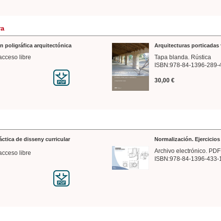
ra
n poligráfica arquitectónica
Arquitecturas porticadas 
acceso libre
Tapa blanda. Rústica
ISBN:978-84-1396-289-
30,00 €
ráctica de disseny curricular
Normalización. Ejercicio
Archivo electrónico. PDF
acceso libre
ISBN:978-84-1396-433-