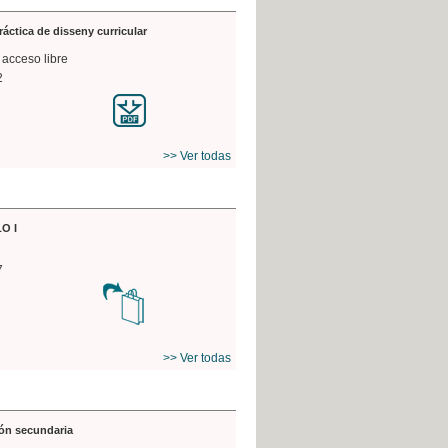
práctica de disseny curricular
 acceso libre
2
>> Ver todas
O I
7
>> Ver todas
ón secundaria