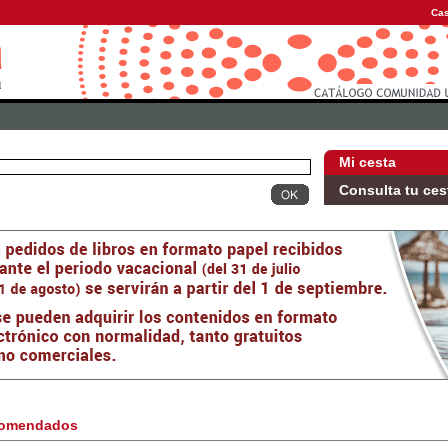
Cas
Mi cesta
Consulta tu ces
omendados