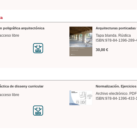
ra
n poligráfica arquitectónica
Arquitecturas porticadas 
acceso libre
Tapa blanda. Rústica
ISBN:978-84-1396-289-
30,00 €
ráctica de disseny curricular
Normalización. Ejercicio
Archivo electrónico. PDF
acceso libre
ISBN:978-84-1396-433-