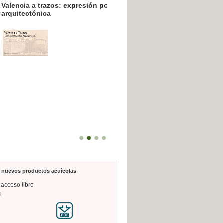
resión poligráfica
de nuevos productos acuícolas
 acceso libre
4