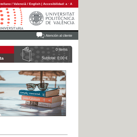
tellano
/
Valencià
/
English
|
Accesibilidad:
a
·
A
Atención al cliente
0 items
ta
Subtotal: 0,00 €