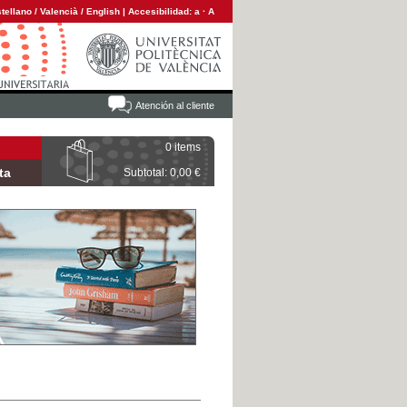
tellano
/
Valencià
/
English
|
Accesibilidad:
a
·
A
Atención al cliente
0 items
ta
Subtotal: 0,00 €