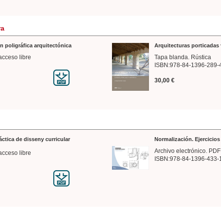
ra
n poligráfica arquitectónica
Arquitecturas porticadas 
acceso libre
Tapa blanda. Rústica
ISBN:978-84-1396-289-
30,00 €
ráctica de disseny curricular
Normalización. Ejercicio
Archivo electrónico. PDF
acceso libre
ISBN:978-84-1396-433-