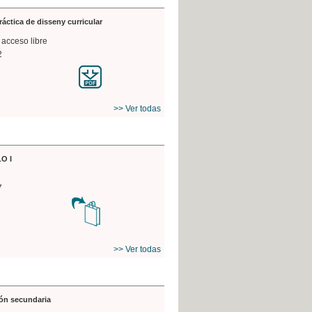
práctica de disseny curricular
 acceso libre
2
>> Ver todas
O I
7
>> Ver todas
ón secundaria