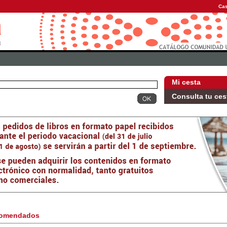
Cas
Mi cesta
Consulta tu ces
omendados