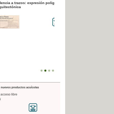
resión poligráfica
de nuevos productos acuícolas
 acceso libre
4