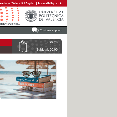
stellano
/
Valencià
/
English
|
Accessibility:
a
·
A
Custome support
0 items
Subtotal: €0.00