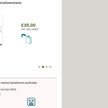
resión poligráfica
de nuevos productos acuícolas
 acceso libre
4