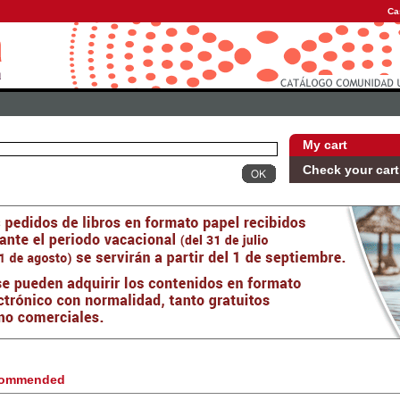
Ca
My cart
Check your cart
ommended