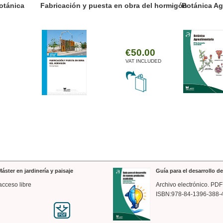
ánica Agroalimentaria
Valencia a trazos: exp
arquitectónica
€35.00
VAT INCLUDED
áster en jardinería y paisaje
Guía para el desarrollo 
acceso libre
Archivo electrónico. PDF
ISBN:978-84-1396-388-