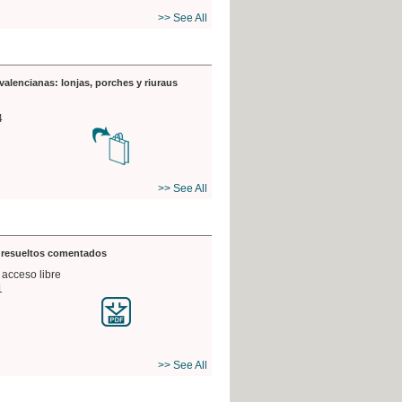
>> See All
valencianas: lonjas, porches y riuraus
4
>> See All
s resueltos comentados
 acceso libre
1
>> See All