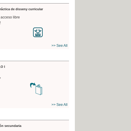
práctica de disseny curricular
 acceso libre
2
>> See All
O I
7
>> See All
ón secundaria