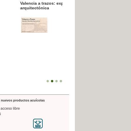
resión poligráfica
de nuevos productos acuícolas
 acceso libre
4