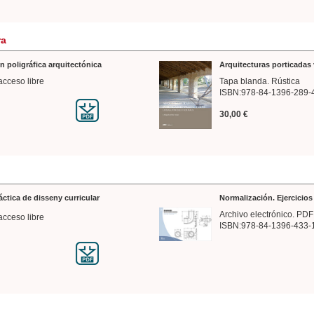
ra
n poligráfica arquitectónica
Arquitecturas porticadas 
acceso libre
Tapa blanda. Rústica
ISBN:978-84-1396-289-
30,00 €
ráctica de disseny curricular
Normalización. Ejercicio
Archivo electrónico. PDF
acceso libre
ISBN:978-84-1396-433-