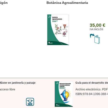
ánica Agroalimentaria
Valencia a trazos: exp
arquitectónica
35,00 €
IVA INCLÒS
áster en jardinería y paisaje
Guía para el desarrollo 
acceso libre
Archivo electrónico. PDF
ISBN:978-84-1396-388-