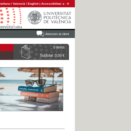
tellano
/
Valencià
/
English
|
Accessibilitat:
a
·
A
Atencion al client
0 items
Subtotal: 0,00 €