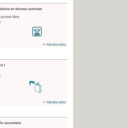
práctica de disseny curricular
 acceso libre
2
>> Mostra totes
O I
7
>> Mostra totes
ón secundaria