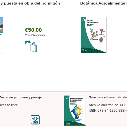
ánica Agroalimentaria
Valencia a trazos: exp
arquitectónica
€35.00
VAT INCLUDED
áster en jardinería y paisaje
Guía para el desarrollo 
acceso libre
Archivo electrónico. PDF
ISBN:978-84-1396-388-