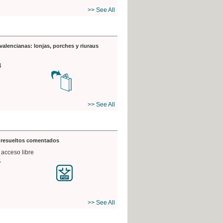
>> See All
valencianas: lonjas, porches y riuraus
4
>> See All
s resueltos comentados
 acceso libre
1
>> See All