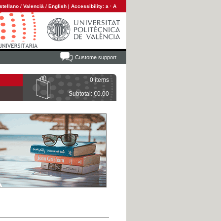
stellano
/
Valencià
/
English
|
Accessibility:
a
·
A
Custome support
0 items
Subtotal: €0.00