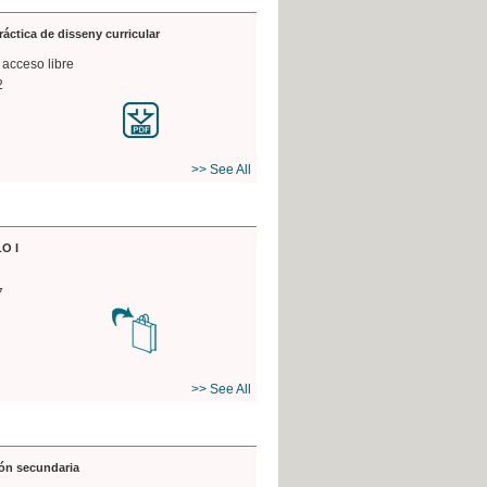
práctica de disseny curricular
 acceso libre
2
>> See All
O I
7
>> See All
ón secundaria