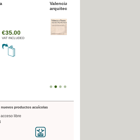
resión poligráfica
de nuevos productos acuícolas
 acceso libre
4