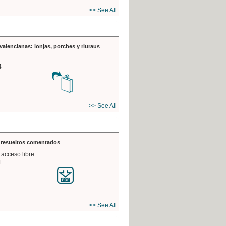
>> See All
valencianas: lonjas, porches y riuraus
4
>> See All
s resueltos comentados
 acceso libre
1
>> See All