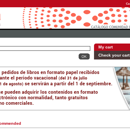
Ca
My cart
Check your cart
ommended