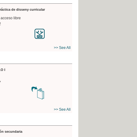
práctica de disseny curricular
 acceso libre
2
>> See All
O I
7
>> See All
ón secundaria