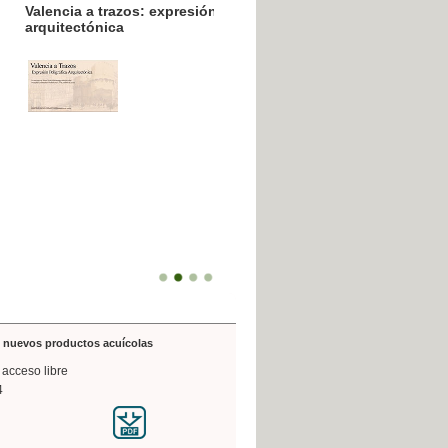
resión poligráfica
de nuevos productos acuícolas
 acceso libre
4