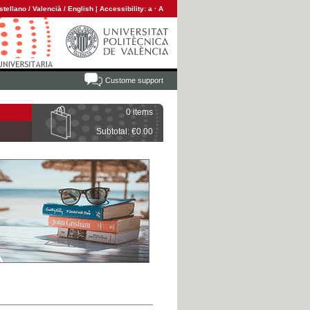
stellano
/
Valencià
/
English
|
Accessibility:
a
·
A
Custome support
0 items
Subtotal: €0.00