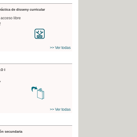
práctica de disseny curricular
 acceso libre
2
>> Ver todas
O I
7
>> Ver todas
ón secundaria