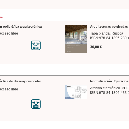
ra
n poligráfica arquitectónica
Arquitecturas porticadas 
acceso libre
Tapa blanda. Rústica
ISBN:978-84-1396-289-
30,00 €
ráctica de disseny curricular
Normalización. Ejercicio
Archivo electrónico. PDF
acceso libre
ISBN:978-84-1396-433-