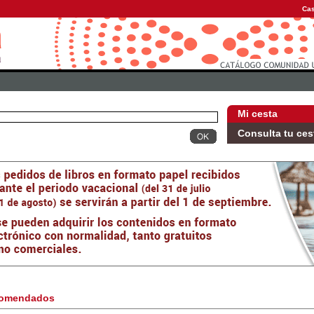
Cas
Mi cesta
Consulta tu ces
omendados