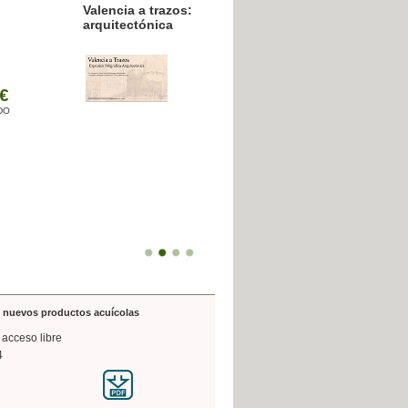
resión poligráfica
de nuevos productos acuícolas
 acceso libre
4