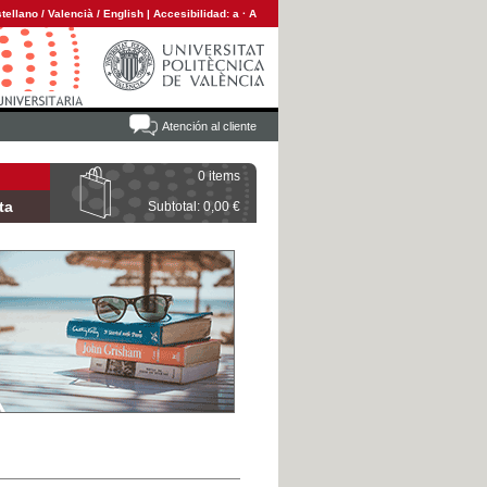
tellano
/
Valencià
/
English
|
Accesibilidad:
a
·
A
Atención al cliente
0 items
ta
Subtotal: 0,00 €