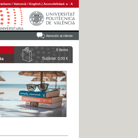
tellano
/
Valencià
/
English
|
Accesibilidad:
a
·
A
Atención al cliente
0 items
ta
Subtotal: 0,00 €