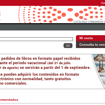
Cas
Mi cesta
Consulta tu ces
omendados