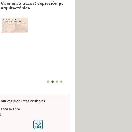
resión poligráfica
de nuevos productos acuícolas
 acceso libre
4