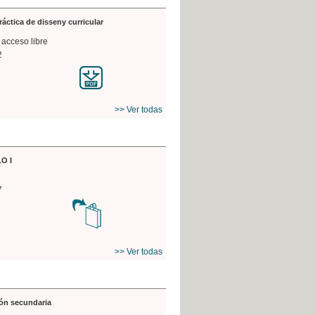
práctica de disseny curricular
 acceso libre
2
>> Ver todas
O I
7
>> Ver todas
ón secundaria