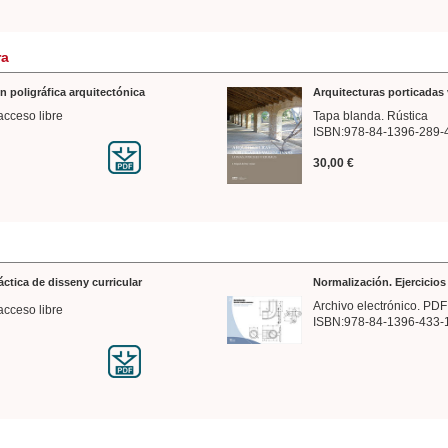
ra
n poligráfica arquitectónica
Arquitecturas porticadas 
acceso libre
Tapa blanda. Rústica
ISBN:978-84-1396-289-
30,00 €
ráctica de disseny curricular
Normalización. Ejercicio
Archivo electrónico. PDF
acceso libre
ISBN:978-84-1396-433-