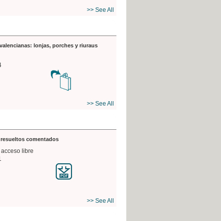
>> See All
valencianas: lonjas, porches y riuraus
4
>> See All
s resueltos comentados
 acceso libre
1
>> See All