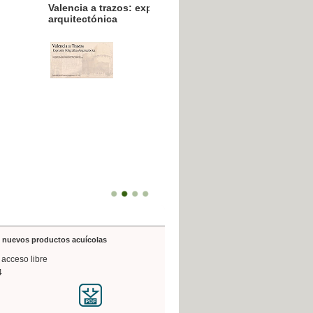
resión poligráfica
de nuevos productos acuícolas
 acceso libre
4