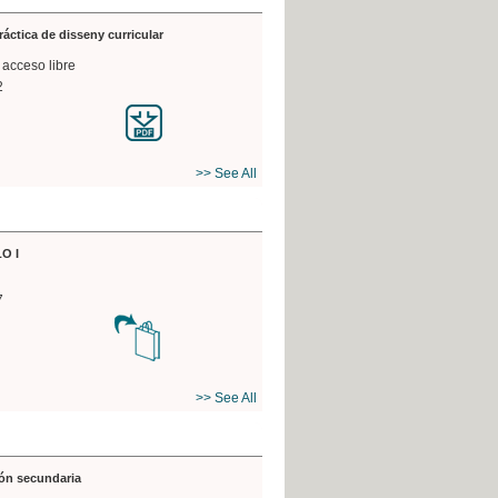
práctica de disseny curricular
 acceso libre
2
>> See All
O I
7
>> See All
ón secundaria