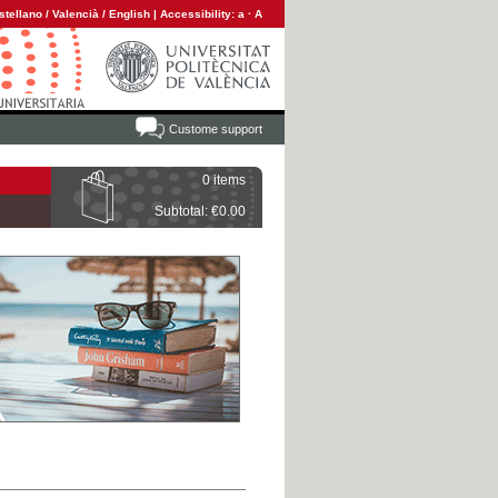
stellano
/
Valencià
/
English
|
Accessibility:
a
·
A
Custome support
0 items
Subtotal: €0.00