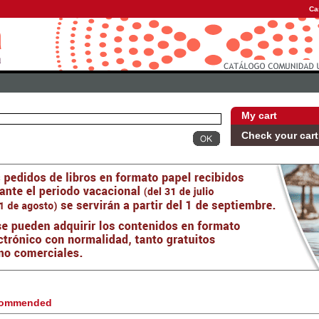
Ca
My cart
Check your cart
ommended