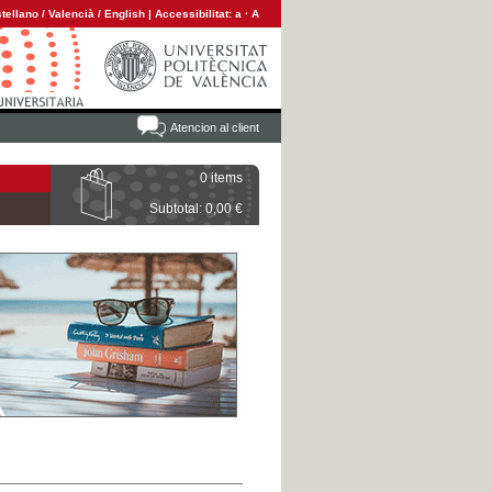
tellano
/
Valencià
/
English
|
Accessibilitat:
a
·
A
Atencion al client
0 items
Subtotal: 0,00 €