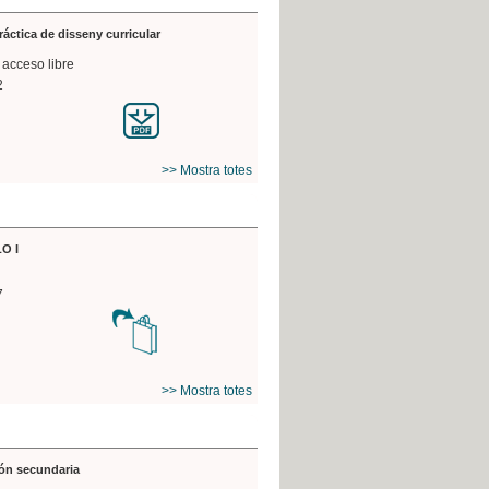
práctica de disseny curricular
 acceso libre
2
>> Mostra totes
O I
7
>> Mostra totes
ón secundaria