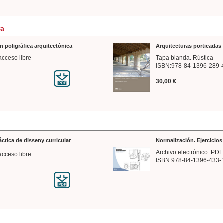
ra
n poligráfica arquitectónica
Arquitecturas porticadas 
acceso libre
Tapa blanda. Rústica
ISBN:978-84-1396-289-
30,00 €
ráctica de disseny curricular
Normalización. Ejercicio
Archivo electrónico. PDF
acceso libre
ISBN:978-84-1396-433-