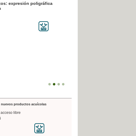
resión poligráfica
de nuevos productos acuícolas
 acceso libre
4