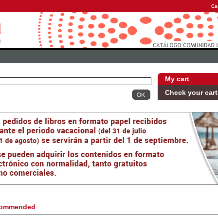
Ca
My cart
Check your cart
ommended