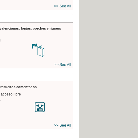
>> See All
valencianas: lonjas, porches y riuraus
4
>> See All
s resueltos comentados
 acceso libre
1
>> See All