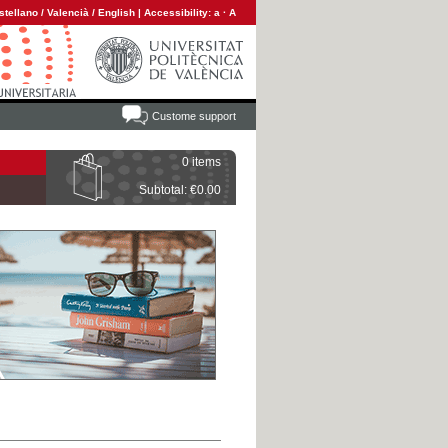
stellano
/
Valencià
/
English
|
Accessibility:
a
·
A
Custome support
0 items
Subtotal: €0.00