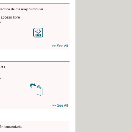
práctica de disseny curricular
 acceso libre
2
>> See All
O I
7
>> See All
ón secundaria