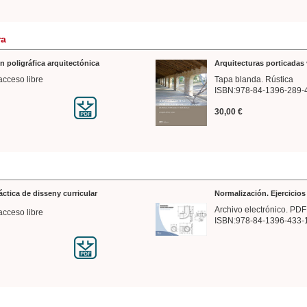
ra
n poligráfica arquitectónica
Arquitecturas porticadas 
acceso libre
Tapa blanda. Rústica
ISBN:978-84-1396-289-
30,00 €
ráctica de disseny curricular
Normalización. Ejercicio
Archivo electrónico. PDF
acceso libre
ISBN:978-84-1396-433-