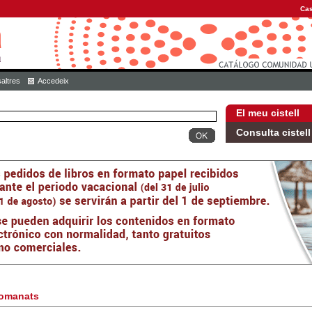
Cas
altres
Accedeix
El meu cistell
Consulta cistell
omanats