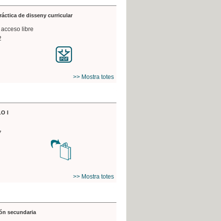
práctica de disseny curricular
 acceso libre
2
>> Mostra totes
O I
7
>> Mostra totes
ón secundaria