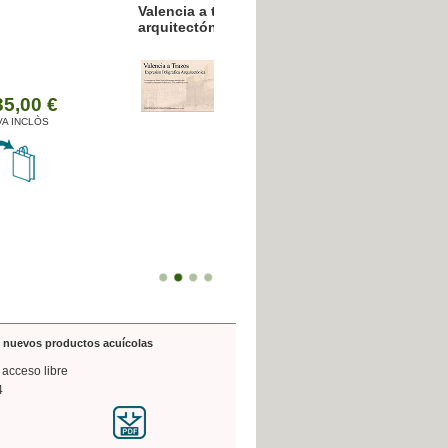
resión poligráfica
de nuevos productos acuícolas
 acceso libre
4