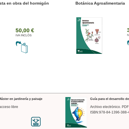
ánica Agroalimentaria
Valencia a trazos: exp
arquitectónica
35,00 €
IVA INCLÒS
áster en jardinería y paisaje
Guía para el desarrollo 
acceso libre
Archivo electrónico. PDF
ISBN:978-84-1396-388-