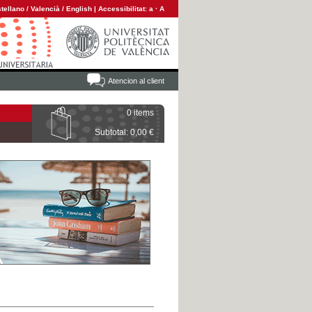
tellano
/
Valencià
/
English
|
Accessibilitat:
a
·
A
Atencion al client
0 items
Subtotal: 0,00 €